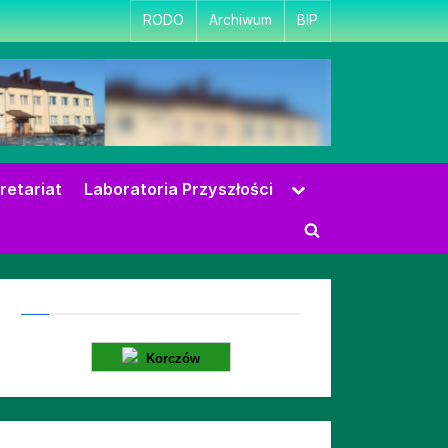
RODO
Archiwum
BIP
Toggle
retariat
Laboratoria Przyszłości
sub-
menu
Toggle
search
form
Korczów