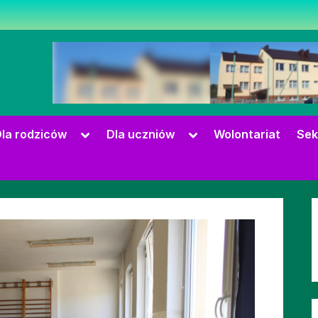
zowie
Toggle
Toggle
la rodziców
Dla uczniów
Wolontariat
Sek
sub-
sub-
menu
menu
Toggle
sub-
menu