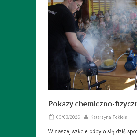
Pokazy chemiczno-fizyczn
Posted
By
09/03/2026
Katarzyna Tekiela
on
W naszej szkole odbyło się dziś spo