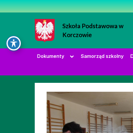
Skip
to
content
Szkoła Podstawowa w
Korczowie
Strona Szkoły Podstawowej w Korc
Toggle
Dokumenty
Samorząd szkolny
D
sub-
menu