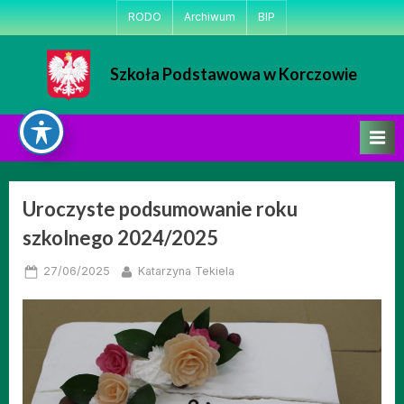
Skip
RODO
Archiwum
BIP
to
content
Szkoła Podstawowa w Korczowie
Strona Szkoły Podstawowej w Korczowie
Uroczyste podsumowanie roku
Miesiąc:
szkolnego 2024/2025
czerwiec
Posted
By
27/06/2025
Katarzyna Tekiela
2025
on