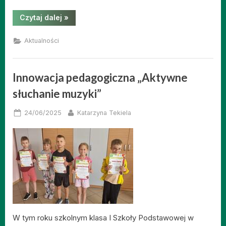
“Kino
Czytaj dalej
»
sferyczne
w
naszej
Aktualności
szkole
–
niezwykła
podróż
w
Innowacja pedagogiczna „Aktywne
świat
wiedzy!”
słuchanie muzyki”
Posted
By
24/06/2025
Katarzyna Tekiela
on
W tym roku szkolnym klasa I Szkoły Podstawowej w