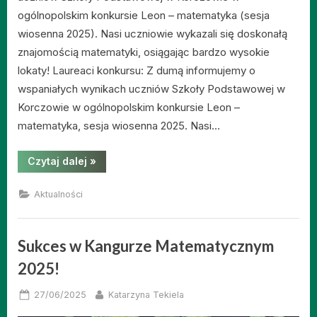
ogólnopolskim konkursie Leon – matematyka (sesja
wiosenna 2025). Nasi uczniowie wykazali się doskonałą
znajomością matematyki, osiągając bardzo wysokie
lokaty! Laureaci konkursu: Z dumą informujemy o
wspaniałych wynikach uczniów Szkoły Podstawowej w
Korczowie w ogólnopolskim konkursie Leon –
matematyka, sesja wiosenna 2025. Nasi…
“Sukcesy
Czytaj dalej
»
naszych
uczniów
w
Aktualności
konkursie
matematycznym
Leon
–
sesja
Sukces w Kangurze Matematycznym
wiosenna
2025!”
2025!
Posted
By
27/06/2025
Katarzyna Tekiela
on