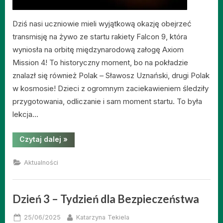
Dziś nasi uczniowie mieli wyjątkową okazję obejrzeć
transmisję na żywo ze startu rakiety Falcon 9, która
wyniosła na orbitę międzynarodową załogę Axiom
Mission 4! To historyczny moment, bo na pokładzie
znalazł się również Polak – Sławosz Uznański, drugi Polak
w kosmosie! Dzieci z ogromnym zaciekawieniem śledziły
przygotowania, odliczanie i sam moment startu. To była
lekcja…
“Lecimy
Czytaj dalej
»
w
kosmos!”
Aktualności
Dzień 3 – Tydzień dla Bezpieczeństwa
Posted
By
25/06/2025
Katarzyna Tekiela