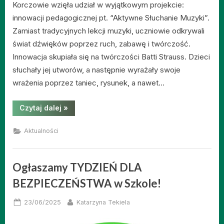
Korczowie wzięła udział w wyjątkowym projekcie:
innowacji pedagogicznej pt. “Aktywne Słuchanie Muzyki”.
Zamiast tradycyjnych lekcji muzyki, uczniowie odkrywali
świat dźwięków poprzez ruch, zabawę i twórczość.
Innowacja skupiała się na twórczości Batti Strauss. Dzieci
słuchały jej utworów, a następnie wyrażały swoje
wrażenia poprzez taniec, rysunek, a nawet…
“Innowacja
Czytaj dalej
»
pedagogiczna
„Aktywne
słuchanie
Aktualności
muzyki””
Ogłaszamy TYDZIEŃ DLA
BEZPIECZEŃSTWA w Szkole!
Posted
By
23/06/2025
Katarzyna Tekiela
on