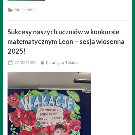
roku
szkolnego
Aktualności
2024/2025”
Sukcesy naszych uczniów w konkursie
matematycznym Leon – sesja wiosenna
2025!
Posted
By
27/06/2025
Katarzyna Tekiela
on