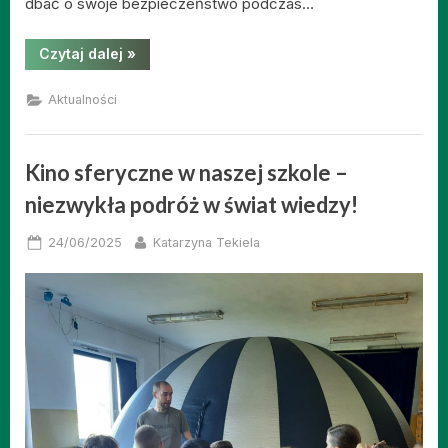
dbać o swoje bezpieczeństwo podczas…
“Wtorek
Czytaj dalej
»
z
Tygodnia
Bezpieczeństwa
Aktualności
–
Bezpieczne
wakacje
coraz
bliżej!”
Kino sferyczne w naszej szkole –
niezwykła podróż w świat wiedzy!
Posted
By
24/06/2025
Katarzyna Tekiela
on