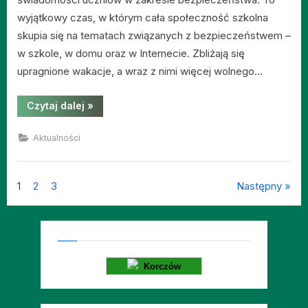
wyjątkowy czas, w którym cała społeczność szkolna
skupia się na tematach związanych z bezpieczeństwem –
w szkole, w domu oraz w Internecie. Zbliżają się
upragnione wakacje, a wraz z nimi więcej wolnego…
“Ogłaszamy
Czytaj dalej
»
TYDZIEŃ
DLA
BEZPIECZEŃSTWA
Aktualności
w
Szkole!”
Stronicowanie
1
2
3
Następny
wpisów
Korczów