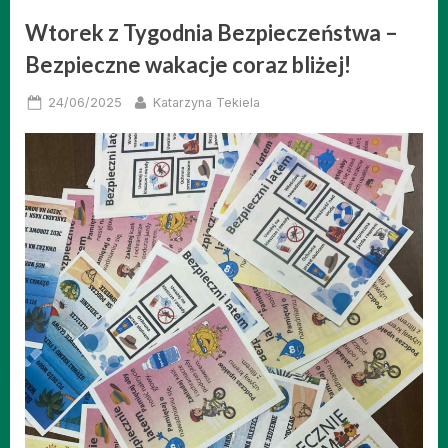
Wtorek z Tygodnia Bezpieczeństwa –
Bezpieczne wakacje coraz bliżej!
Posted
By
24/06/2025
Katarzyna Tekiela
on