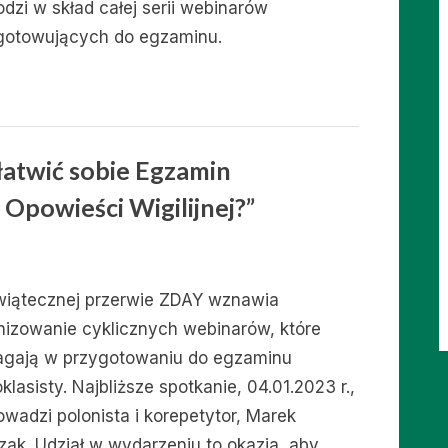
dzi w skład całej serii webinarów
gotowujących do egzaminu.
łatwić sobie Egzamin
 Opowieści Wigilijnej?”
wiątecznej przerwie ZDAY wznawia
nizowanie cyklicznych webinarów, które
gają w przygotowaniu do egzaminu
lasisty. Najbliższe spotkanie, 04.01.2023 r.,
owadzi polonista i korepetytor, Marek
zak. Udział w wydarzeniu to okazja, aby