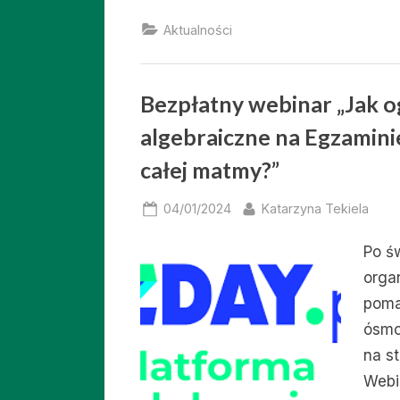
Aktualności
Bezpłatny webinar „Jak 
algebraiczne na Egzamini
całej matmy?”
Posted
By
04/01/2024
Katarzyna Tekiela
on
Po ś
orga
poma
ósmo
na st
Webin