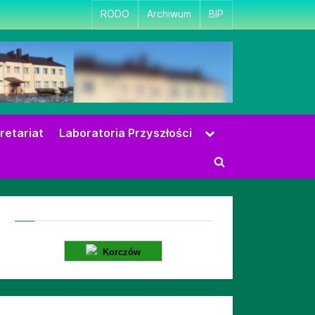
RODO
Archiwum
BIP
Toggle
retariat
Laboratoria Przyszłości
sub-
menu
Toggle
search
form
Korczów