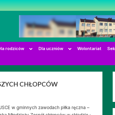
zowie
Toggle
Toggle
la rodziców
Dla uczniów
Wolontariat
Sek
sub-
sub-
menu
menu
Toggle
sub-
SZYCH CHŁOPCÓW
menu
EJSCE w gminnych zawodach piłka ręczna –