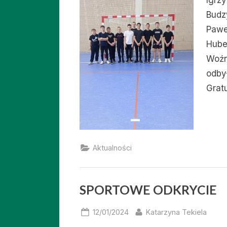
Igrz
Budz
Pawe
Hube
Woźn
odby
Grat
Aktualności
SPORTOWE ODKRYCIE
Posted
By
12/01/2024
Katarzyna Tekiela
on