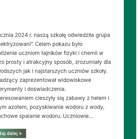
ycznia 2024 r. naszą szkołę odwiedziła grupa
lektryzowani”. Celem pokazu było
liżenie uczniom tajników fizyki i chemii w
zo prosty i atrakcyjny sposób, zrozumiały dla
łodszych jak i najstarszych uczniów szkoły.
adzący zaprezentował widowiskowe
erymenty i doświadczenia.
teresowaniem cieszyły się zabawy z helem i
łym azotem, pozyskiwanie wodoru z wody,
chowe spalanie wodoru. Uczniowie…
“Grupa
taj dalej
»
“Zaelaktryzowani””