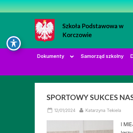
Skip
to
content
Szkoła Podstawowa w
Korczowie
Strona Szkoły Podstawowej w Korc
Toggle
Dokumenty
Samorząd szkolny
D
sub-
menu
Miesiąc:
SPORTOWY SUKCES NA
styczeń
Posted
By
12/01/2024
Katarzyna Tekiela
on
I MI
2024