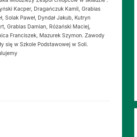
yska Młodzieży Zespół chłopców w składzie :
yński Kacper, Dragańczuk Kamil, Grabias
ł, Solak Paweł, Dyndał Jakub, Kutryn
rt, Grabias Damian, Różański Maciej,
ica Franciszek, Mazurek Szymon. Zawody
ły się w Szkole Podstawowej w Soli.
ulujemy