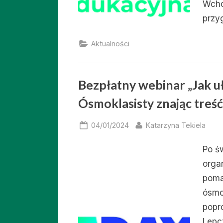
Wcho
przy
Aktualności
Bezpłatny webinar „Jak u
Ósmoklasisty znając treść
Posted
By
04/01/2024
Katarzyna Tekiela
on
Po ś
orga
poma
ósmok
popr
Lepc