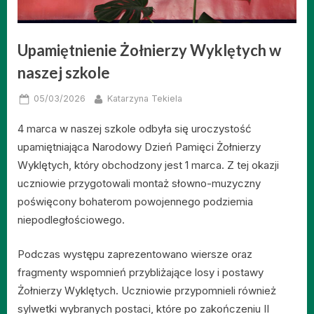
Upamiętnienie Żołnierzy Wyklętych w
naszej szkole
Posted
By
05/03/2026
Katarzyna Tekiela
on
4 marca w naszej szkole odbyła się uroczystość
upamiętniająca Narodowy Dzień Pamięci Żołnierzy
Wyklętych, który obchodzony jest 1 marca. Z tej okazji
uczniowie przygotowali montaż słowno-muzyczny
poświęcony bohaterom powojennego podziemia
niepodległościowego.
Podczas występu zaprezentowano wiersze oraz
fragmenty wspomnień przybliżające losy i postawy
Żołnierzy Wyklętych. Uczniowie przypomnieli również
sylwetki wybranych postaci, które po zakończeniu II