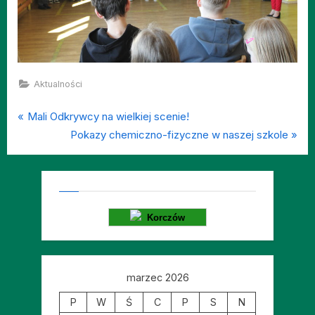
Aktualności
P
Nawigacja
Mali Odkrywcy na wielkiej scenie!
r
N
Pokazy chemiczno-fizyczne w naszej szkole
wpisu
e
e
v
x
i
t
o
P
Korczów
u
o
s
s
P
t
marzec 2026
o
:
s
P
W
Ś
C
P
S
N