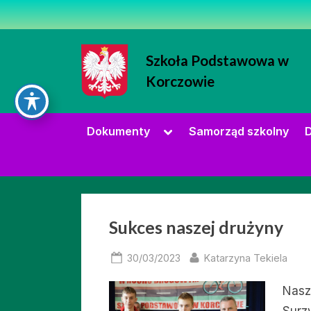
Skip
to
content
Szkoła Podstawowa w
Korczowie
Strona Szkoły Podstawowej w Korc
Toggle
Dokumenty
Samorząd szkolny
D
sub-
menu
Miesiąc:
Sukces naszej drużyny
marzec
Posted
By
30/03/2023
Katarzyna Tekiela
on
Nasz
2023