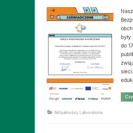
on
Nasz
Bezp
obch
były
do 1
publ
zwią
sieci
eduk
Czy
,
Aktualności
Laboratoria