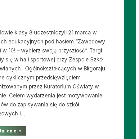
iowie klasy 8 uczestniczyli 21 marca w
ach edukacyjnych pod hasłem “Zawodowy
ł w 10! – wybierz swoją przyszłość”. Targi
ły się w hali sportowej przy Zespole Szkół
wlanych i Ogólnokształcących w Biłgoraju.
ne cyklicznym przedsięwzięciem
nizowanym przez Kuratorium Oświaty w
inie. Celem wydarzenia jest motywowanie
iów do zapisywania się do szkół
żowych i…
“Zawodowy
taj dalej
»
strzał