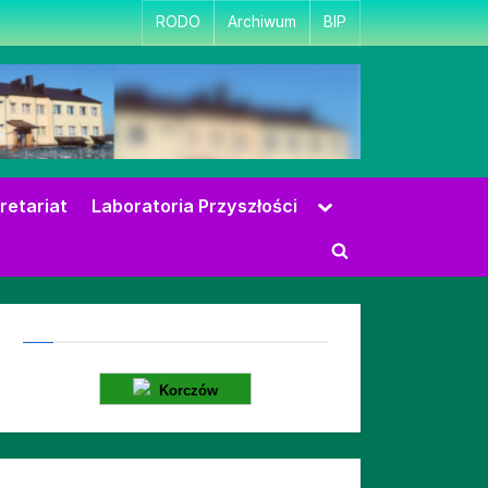
RODO
Archiwum
BIP
Toggle
retariat
Laboratoria Przyszłości
sub-
menu
Toggle
search
form
Korczów