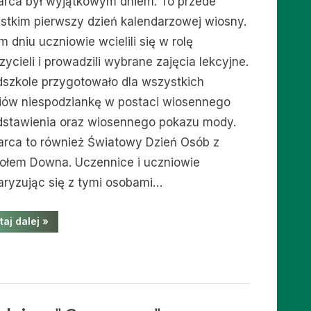
arca był wyjątkowym dniem. To przede
stkim pierwszy dzień kalendarzowej wiosny.
 dniu uczniowie wcielili się w rolę
ycieli i prowadzili wybrane zajęcia lekcyjne.
dszkole przygotowało dla wszystkich
iów niespodziankę w postaci wiosennego
dstawienia oraz wiosennego pokazu mody.
arca to również Światowy Dzień Osób z
ołem Downa. Uczennice i uczniowie
daryzując się z tymi osobami…
“21
taj dalej
»
marca
–
Pierwszy
Dzień
Wiosny”