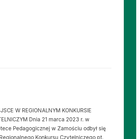
w
10!”
IEJSCE W REGIONALNYM KONKURSIE
ELNICZYM Dnia 21 marca 2023 r. w
iotece Pedagogicznej w Zamościu odbył się
ł Regionalnego Konkursu Czytelniczego pt.