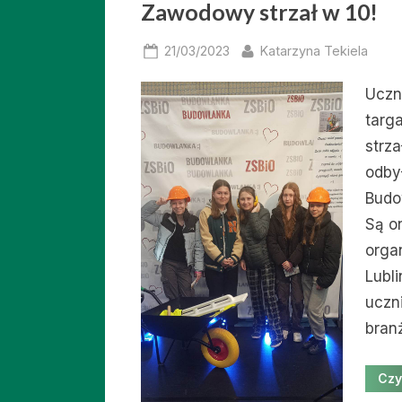
Zawodowy strzał w 10!
Posted
By
21/03/2023
Katarzyna Tekiela
on
Uczn
targ
strza
odby
Budo
Są o
orga
Lubl
uczn
bran
Czy