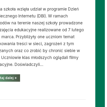
a szkoła wzięła udział w programie Dzień
iecznego Internetu (DBI). W ramach
odów na terenie naszej szkoły prowadzone
 zajęcia edukacyjne realizowane od 7 lutego
7 marca. Przybliżyły one uczniom temat
ikowania treści w sieci, zagrożeń z tym
zanych oraz co zrobić by chronić siebie w
. Uczniowie klas młodszych oglądali filmy
acyjne. Doświadczyli…
“Dzień
taj dalej
»
Bezpiecznego
Internetu
–
podsumowanie”