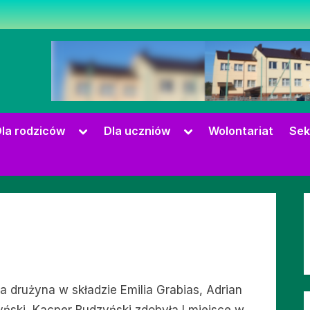
zowie
Toggle
Toggle
la rodziców
Dla uczniów
Wolontariat
Sek
sub-
sub-
menu
menu
Toggle
sub-
menu
a drużyna w składzie Emilia Grabias, Adrian