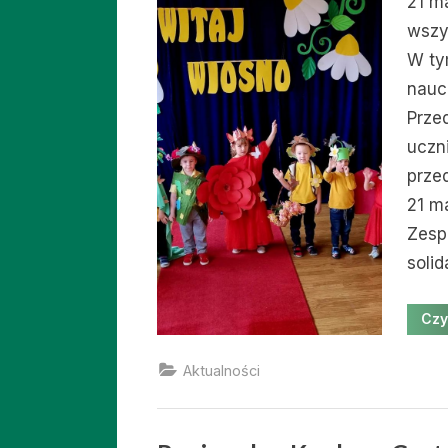
21 m
wszy
W tym
naucz
Prze
uczn
prze
21 m
Zesp
soli
Czy
Aktualności