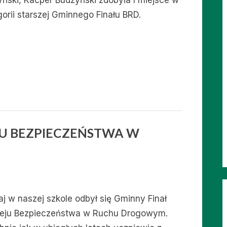
yński, Kacper Budzyński zdobyła I miejsce w
gorii starszej Gminnego Finału BRD.
JU BEZPIECZEŃSTWA W
aj w naszej szkole odbył się Gminny Finał
ieju Bezpieczeństwa w Ruchu Drogowym.