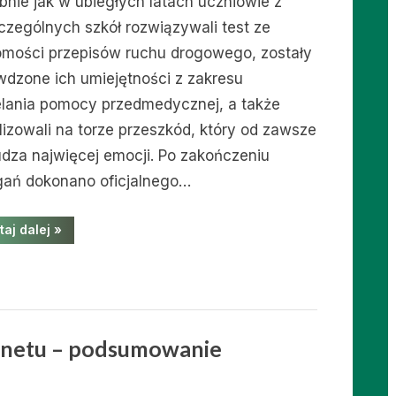
bnie jak w ubiegłych latach uczniowie z
czególnych szkół rozwiązywali test ze
omości przepisów ruchu drogowego, zostały
wdzone ich umiejętności z zakresu
elania pomocy przedmedycznej, a także
lizowali na torze przeszkód, który od zawsze
dza najwięcej emocji. Po zakończeniu
ań dokonano oficjalnego…
“GMINNY
taj dalej
»
FINAŁ
TURNIEJU
BEZPIECZEŃSTWA
W
RUCHU
DROGOWYM”
rnetu – podsumowanie