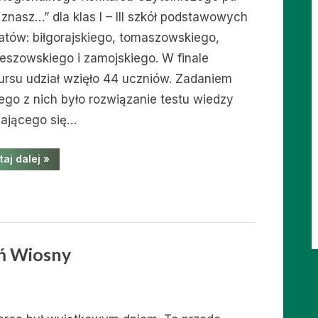
znasz…” dla klas I – III szkół podstawowych
atów: biłgorajskiego, tomaszowskiego,
ieszowskiego i zamojskiego. W finale
ursu udział wzięło 44 uczniów. Zadaniem
ego z nich było rozwiązanie testu wiedzy
dającego się…
“SUKCES
taj dalej
»
WOJTKA”
eń Wiosny