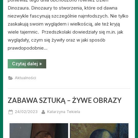
Dinozaura. Dinozaury to stworzenia, które od dawna
niezwykle fascynują szczególnie najmłodszych. Nie tylko
zaskakują swoim wyglądem i wielkością, ale też kryją
wiele tajemnic. Przedszkolaki dowiedziały się m.in. jak
wyglądały, czym się żywiły oraz w jaki sposób
prawdopodobnie…
“DNI
Czytaj dalej
»
OTWARTE
U
“MAŁYCH
Aktualności
ODKRYWCÓW””
ZABAWA SZTUKĄ – ŻYWE OBRAZY
Posted
By
24/02/2023
Katarzyna Tekiela
on