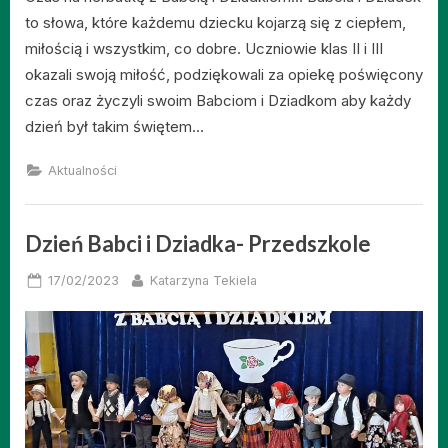
to słowa, które każdemu dziecku kojarzą się z ciepłem,
miłością i wszystkim, co dobre. Uczniowie klas II i III
okazali swoją miłość, podziękowali za opiekę poświęcony
czas oraz życzyli swoim Babciom i Dziadkom aby każdy
dzień był takim świętem…
Aktualności
Dzień Babci i Dziadka- Przedszkole
Posted
By
17/02/2023
Katarzyna Tekiela
on