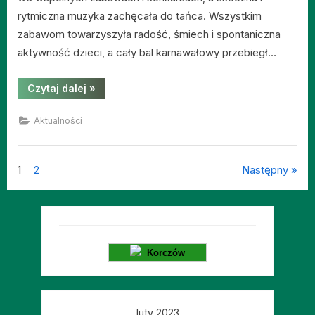
rytmiczna muzyka zachęcała do tańca. Wszystkim
zabawom towarzyszyła radość, śmiech i spontaniczna
aktywność dzieci, a cały bal karnawałowy przebiegł…
“Bal
Czytaj dalej
»
karnawałowy”
Aktualności
Stronicowanie
1
2
Następny
wpisów
Korczów
luty 2023