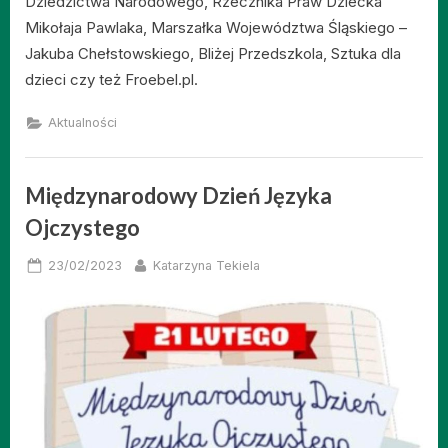
Dziedzictwa Narodowego, Rzecznika Praw Dziecka
Mikołaja Pawlaka, Marszałka Województwa Śląskiego –
Jakuba Chełstowskiego, Bliżej Przedszkola, Sztuka dla
dzieci czy też Froebel.pl.
Aktualności
Międzynarodowy Dzień Języka
Ojczystego
Posted
By
23/02/2023
Katarzyna Tekiela
on