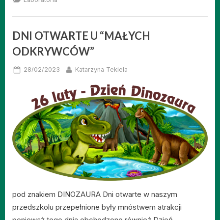
Przyszłości ”
DNI OTWARTE U “MAŁYCH
ODKRYWCÓW”
Posted
By
28/02/2023
Katarzyna Tekiela
on
pod znakiem DINOZAURA Dni otwarte w naszym
przedszkolu przepełnione były mnóstwem atrakcji
ponieważ tego dnia obchodzono również Dzień