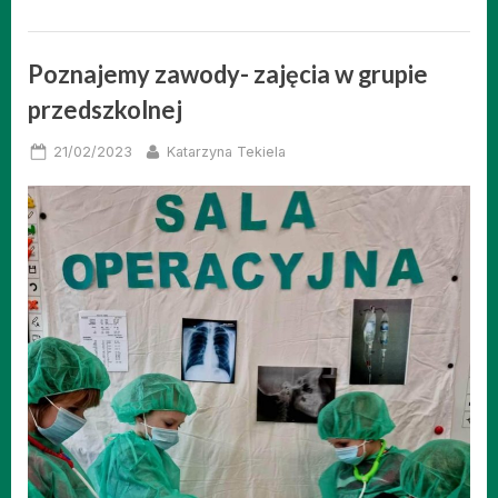
Poznajemy zawody- zajęcia w grupie
przedszkolnej
Posted
By
21/02/2023
Katarzyna Tekiela
on