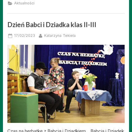
Aktualności
Dzień Babci i Dziadka klas II-III
Posted
By
17/02/2023
Katarzyna Tekiela
on
Czas na herbatkę z Babcią i Dziadkiem… Babcia i Dziadek