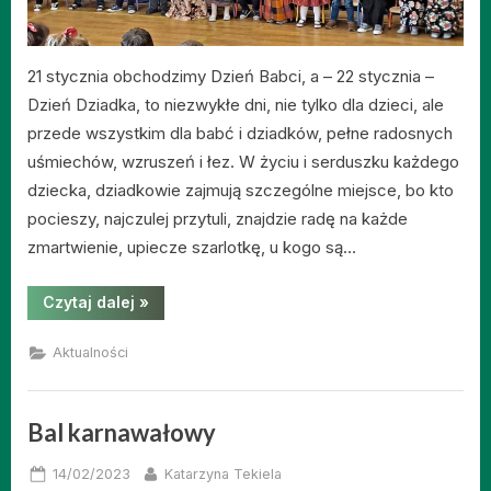
21 stycznia obchodzimy Dzień Babci, a – 22 stycznia –
Dzień Dziadka, to niezwykłe dni, nie tylko dla dzieci, ale
przede wszystkim dla babć i dziadków, pełne radosnych
uśmiechów, wzruszeń i łez. W życiu i serduszku każdego
dziecka, dziadkowie zajmują szczególne miejsce, bo kto
pocieszy, najczulej przytuli, znajdzie radę na każde
zmartwienie, upiecze szarlotkę, u kogo są…
“Dzień
Czytaj dalej
»
Babci
i
Dziadka-
Aktualności
Przedszkole”
Bal karnawałowy
Posted
By
14/02/2023
Katarzyna Tekiela