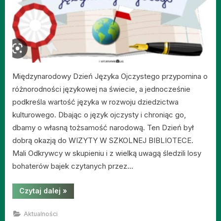
Międzynarodowy Dzień Języka Ojczystego przypomina o
różnorodności językowej na świecie, a jednocześnie
podkreśla wartość języka w rozwoju dziedzictwa
kulturowego. Dbając o język ojczysty i chroniąc go,
dbamy o własną tożsamość narodową. Ten Dzień był
dobrą okazją do WIZYTY W SZKOLNEJ BIBLIOTECE.
Mali Odkrywcy w skupieniu i z wielką uwagą śledzili losy
bohaterów bajek czytanych przez…
“Międzynarodowy
Czytaj dalej
»
Dzień
Języka
Ojczystego”
Aktualności