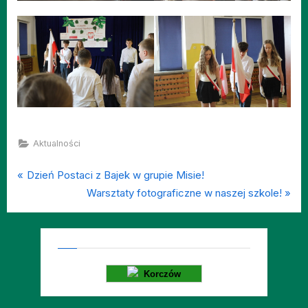
Aktualności
P
Nawigacja
Dzień Postaci z Bajek w grupie Misie!
r
N
Warsztaty fotograficzne w naszej szkole!
wpisu
e
e
v
x
i
t
o
P
Korczów
u
o
s
s