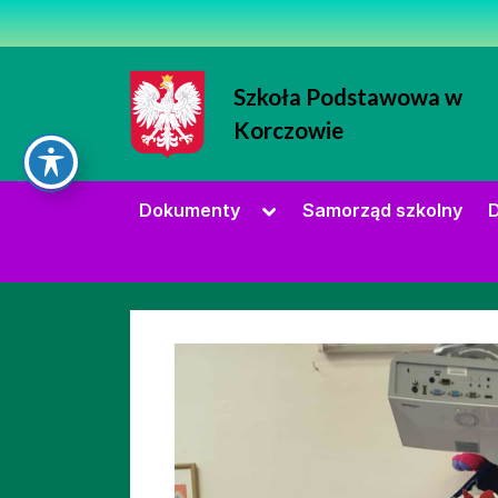
Skip
to
content
Szkoła Podstawowa w
Korczowie
Strona Szkoły Podstawowej w Korc
Toggle
Dokumenty
Samorząd szkolny
D
sub-
menu