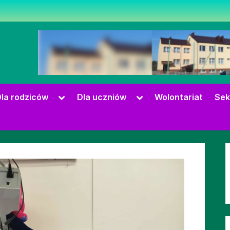
zowie
Toggle
Toggle
la rodziców
Dla uczniów
Wolontariat
Sek
sub-
sub-
menu
menu
Toggle
sub-
menu