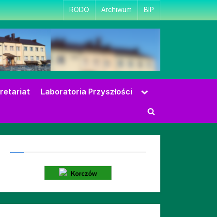
RODO
Archiwum
BIP
Toggle
retariat
Laboratoria Przyszłości
sub-
menu
Toggle
search
form
Korczów