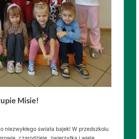
rupie Misie!
 do niezwykłego świata bajek! W przedszkolu
erowie, czarodzieje, zwierzątka i wiele