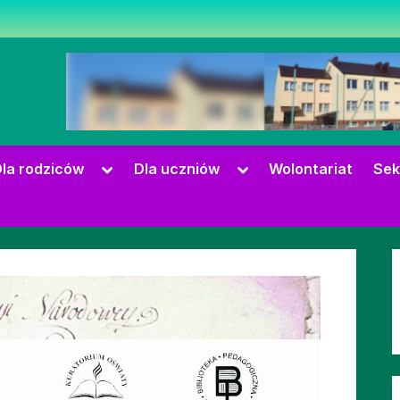
zowie
Toggle
Toggle
la rodziców
Dla uczniów
Wolontariat
Sek
sub-
sub-
menu
menu
Toggle
sub-
menu