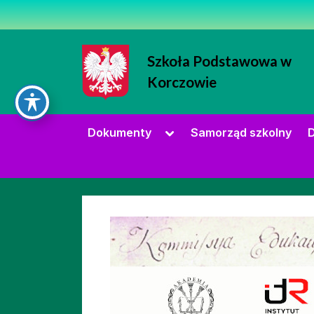
Skip
to
content
Szkoła Podstawowa w
Korczowie
Strona Szkoły Podstawowej w Korc
Toggle
Dokumenty
Samorząd szkolny
D
sub-
menu