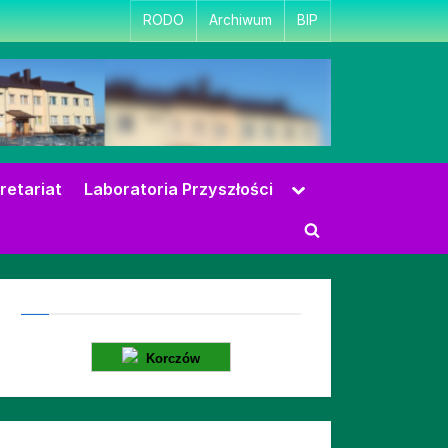
RODO
Archiwum
BIP
Toggle
retariat
Laboratoria Przyszłości
sub-
menu
Toggle
search
form
Korczów