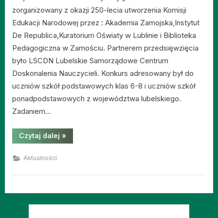
zorganizowany z okazji 250-lecia utworzenia Komisji
Edukacji Narodowej przez : Akademia Zamojska,Instytut
De Republica,Kuratorium Oświaty w Lublinie i Biblioteka
Pedagogiczna w Zamościu. Partnerem przedsięwzięcia
było LSCDN Lubelskie Samorządowe Centrum
Doskonalenia Nauczycieli. Konkurs adresowany był do
uczniów szkół podstawowych klas 6-8 i uczniów szkół
ponadpodstawowych z województwa lubelskiego.
Zadaniem…
“Wyróżnienie
Czytaj dalej
»
dla
Ernesta
Galanta”
Aktualności