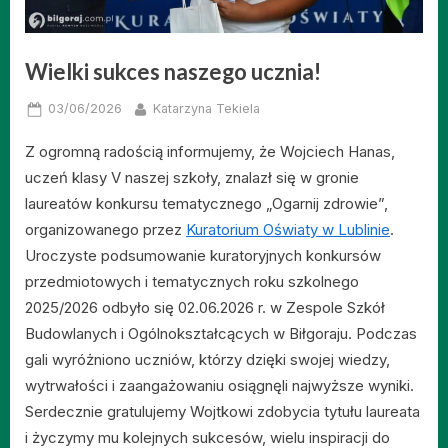
Wielki sukces naszego ucznia!
Posted
By
03/06/2026
Katarzyna Tekiela
on
Z ogromną radością informujemy, że Wojciech Hanas,
uczeń klasy V naszej szkoły, znalazł się w gronie
laureatów konkursu tematycznego „Ogarnij zdrowie”,
organizowanego przez
Kuratorium Oświaty w Lublinie
.
Uroczyste podsumowanie kuratoryjnych konkursów
przedmiotowych i tematycznych roku szkolnego
2025/2026 odbyło się 02.06.2026 r. w Zespole Szkół
Budowlanych i Ogólnokształcących w Biłgoraju. Podczas
gali wyróżniono uczniów, którzy dzięki swojej wiedzy,
wytrwałości i zaangażowaniu osiągnęli najwyższe wyniki.
Serdecznie gratulujemy Wojtkowi zdobycia tytułu laureata
i życzymy mu kolejnych sukcesów, wielu inspiracji do