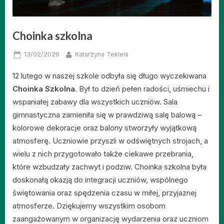
Choinka szkolna
Posted
By
13/02/2026
Katarzyna Tekiela
on
12 lutego w naszej szkole odbyła się długo wyczekiwana
Choinka Szkolna
. Był to dzień pełen radości, uśmiechu i
wspaniałej zabawy dla wszystkich uczniów. Sala
gimnastyczna zamieniła się w prawdziwą salę balową –
kolorowe dekoracje oraz balony stworzyły wyjątkową
atmosferę. Uczniowie przyszli w odświętnych strojach, a
wielu z nich przygotowało także ciekawe przebrania,
które wzbudzały zachwyt i podziw. Choinka szkolna była
doskonałą okazją do integracji uczniów, wspólnego
świętowania oraz spędzenia czasu w miłej, przyjaznej
atmosferze. Dziękujemy wszystkim osobom
zaangażowanym w organizację wydarzenia oraz uczniom