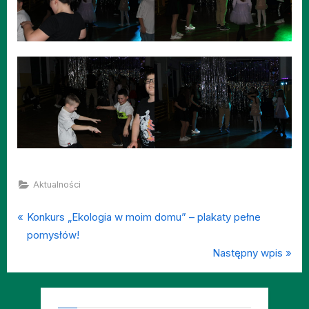
Aktualności
P
Nawigacja
Konkurs „Ekologia w moim domu” – plakaty pełne
r
pomysłów!
wpisu
e
N
Następny wpis
v
e
i
x
o
t