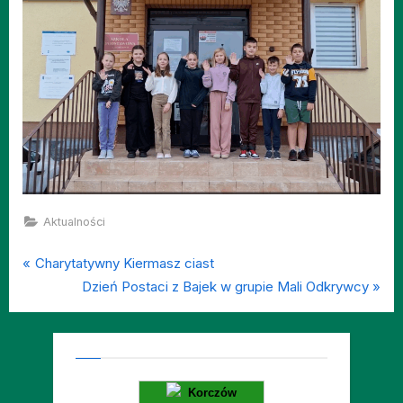
Aktualności
P
Nawigacja
Charytatywny Kiermasz ciast
r
N
Dzień Postaci z Bajek w grupie Mali Odkrywcy
wpisu
e
e
v
x
i
t
o
P
Korczów
u
o