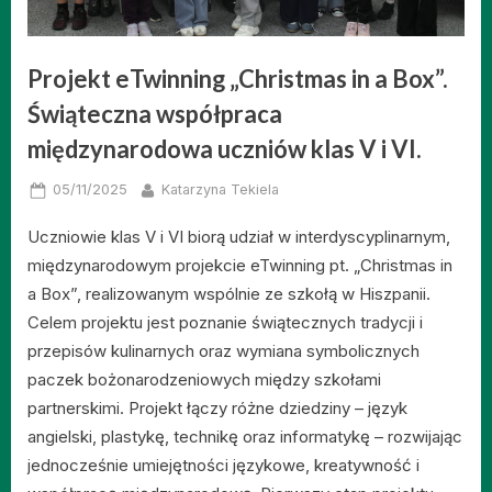
Projekt eTwinning „Christmas in a Box”.
Świąteczna współpraca
międzynarodowa uczniów klas V i VI.
Posted
By
05/11/2025
Katarzyna Tekiela
on
Uczniowie klas V i VI biorą udział w interdyscyplinarnym,
międzynarodowym projekcie eTwinning pt. „Christmas in
a Box”, realizowanym wspólnie ze szkołą w Hiszpanii.
Celem projektu jest poznanie świątecznych tradycji i
przepisów kulinarnych oraz wymiana symbolicznych
paczek bożonarodzeniowych między szkołami
partnerskimi. Projekt łączy różne dziedziny – język
angielski, plastykę, technikę oraz informatykę – rozwijając
jednocześnie umiejętności językowe, kreatywność i