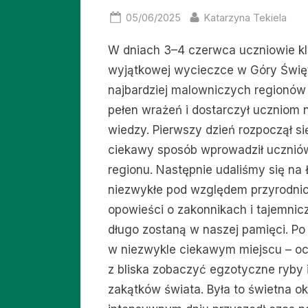
Posted
By
05/06/2025
Katarzyna Tekiela
on
W dniach 3–4 czerwca uczniowie kla
wyjątkowej wycieczce w Góry Święto
najbardziej malowniczych regionów 
pełen wrażeń i dostarczył uczniom ni
wiedzy. Pierwszy dzień rozpoczął si
ciekawy sposób wprowadził uczniów 
regionu. Następnie udaliśmy się na 
niezwykłe pod względem przyrodnicz
opowieści o zakonnikach i tajemni
długo zostaną w naszej pamięci. Po
w niezwykle ciekawym miejscu – oc
z bliska zobaczyć egzotyczne ryby 
zakątków świata. Była to świetna ok