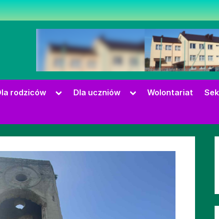
zowie
Toggle
Toggle
la rodziców
Dla uczniów
Wolontariat
Sek
sub-
sub-
menu
menu
Toggle
sub-
menu