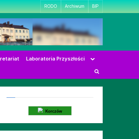
RODO
Archiwum
BIP
Toggle
retariat
Laboratoria Przyszłości
sub-
menu
Toggle
search
form
Korczów