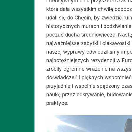
intensywnym dniu przyszedł czas na
która dała wszystkim chwilę odpocz
udali się do Chęcin, by zwiedzić ru
historycznych murach i podziwiani
poczuć ducha średniowiecza. Następ
najważniejsze zabytki i ciekawostki
naszej wyprawy odwiedziliśmy impon
najpotężniejszych rezydencji w Euro
zrobiły ogromne wrażenie na wszyst
doświadczeń i pięknych wspomnień 
przyjaźnie i wspólnie spędzony cza
naukę przez odkrywanie, budowanie r
praktyce.