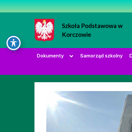
Skip
to
content
Szkoła Podstawowa w
Korczowie
Strona Szkoły Podstawowej w Korc
Toggle
Dokumenty
Samorząd szkolny
D
sub-
menu