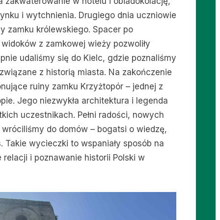
 zakwaterowanie w hotelu i obiadokolację,
ynku i wytchnienia. Drugiego dnia uczniowie
iny zamku królewskiego. Spacer po
e widoków z zamkowej wieży pozwoliły
nie udaliśmy się do Kielc, gdzie poznaliśmy
 związane z historią miasta. Na zakończenie
ujące ruiny zamku Krzyżtopór – jednej z
pie. Jego niezwykła architektura i legenda
kich uczestnikach. Pełni radości, nowych
wróciliśmy do domów – bogatsi o wiedzę,
s. Takie wycieczki to wspaniały sposób na
elacji i poznawanie historii Polski w