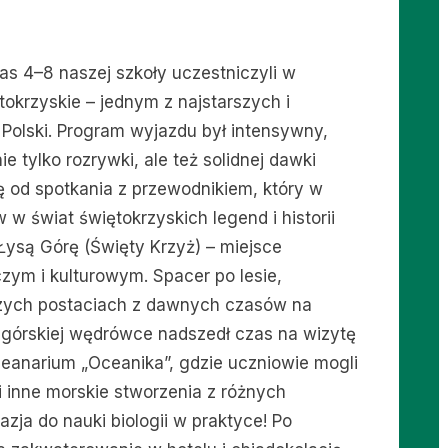
s 4–8 naszej szkoły uczestniczyli w
krzyskie – jednym z najstarszych i
Polski. Program wyjazdu był intensywny,
e tylko rozrywki, ale też solidnej dawki
ę od spotkania z przewodnikiem, który w
w świat świętokrzyskich legend i historii
Łysą Górę (Święty Krzyż) – miejsce
ym i kulturowym. Spacer po lesie,
czych postaciach z dawnych czasów na
 górskiej wędrówce nadszedł czas na wizytę
eanarium „Oceanika”, gdzie uczniowie mogli
i inne morskie stworzenia z różnych
azja do nauki biologii w praktyce! Po