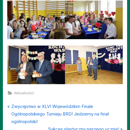
Aktualności
P
Nawigacja
Zwycięstwo w XLVI Wojewódzkim Finale
r
Ogólnopolskiego Turnieju BRD! Jedziemy na finał
wpisu
e
ogólnopolski!
v
N
Sukces plastyczny naszego ucznia!