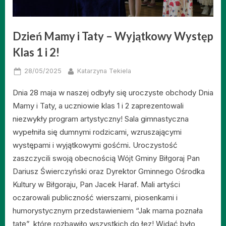
Dzień Mamy i Taty – Wyjątkowy Występ
Klas 1 i 2!
Posted
By
28/05/2025
Katarzyna Tekiela
on
Dnia 28 maja w naszej odbyły się uroczyste obchody Dnia
Mamy i Taty, a uczniowie klas 1 i 2 zaprezentowali
niezwykły program artystyczny! Sala gimnastyczna
wypełniła się dumnymi rodzicami, wzruszającymi
występami i wyjątkowymi gośćmi. Uroczystość
zaszczycili swoją obecnością Wójt Gminy Biłgoraj Pan
Dariusz Świerczyński oraz Dyrektor Gminnego Ośrodka
Kultury w Biłgoraju, Pan Jacek Haraf. Mali artyści
oczarowali publiczność wierszami, piosenkami i
humorystycznym przedstawieniem “Jak mama poznała
tatę”, które rozbawiło wszystkich do łez! Widać było