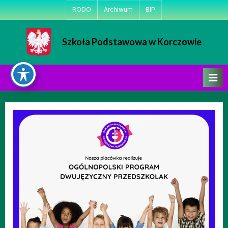
Skip
RODO
Archiwum
BIP
to
content
Szkoła Podstawowa w Korczowie
Strona Szkoły Podstawowej w Korczowie