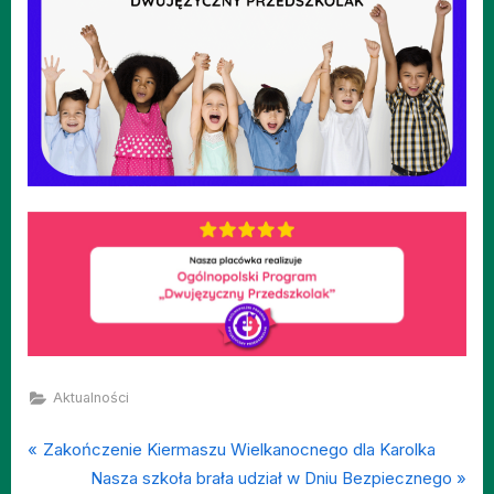
Aktualności
P
Nawigacja
Zakończenie Kiermaszu Wielkanocnego dla Karolka
r
N
Nasza szkoła brała udział w Dniu Bezpiecznego