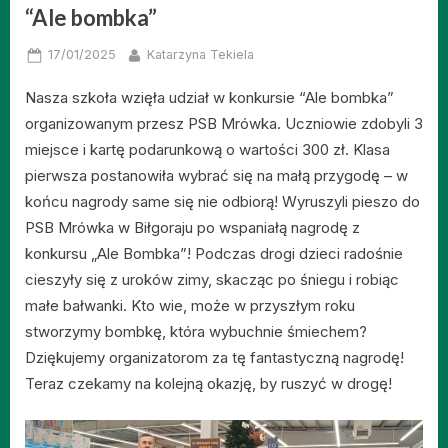
“Ale bombka”
Posted
By
17/01/2025
Katarzyna Tekiela
on
Nasza szkoła wzięła udział w konkursie “Ale bombka”
organizowanym przesz PSB Mrówka. Uczniowie zdobyli 3
miejsce i kartę podarunkową o wartości 300 zł. Klasa
pierwsza postanowiła wybrać się na małą przygodę – w
końcu nagrody same się nie odbiorą! Wyruszyli pieszo do
PSB Mrówka w Biłgoraju po wspaniałą nagrodę z
konkursu „Ale Bombka”! Podczas drogi dzieci radośnie
cieszyły się z uroków zimy, skacząc po śniegu i robiąc
małe bałwanki. Kto wie, może w przyszłym roku
stworzymy bombkę, która wybuchnie śmiechem?
Dziękujemy organizatorom za tę fantastyczną nagrodę!
Teraz czekamy na kolejną okazję, by ruszyć w drogę!