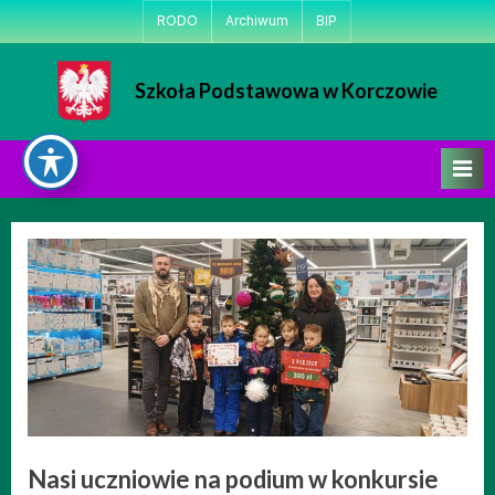
Skip
RODO
Archiwum
BIP
to
content
Szkoła Podstawowa w Korczowie
Strona Szkoły Podstawowej w Korczowie
Nasi uczniowie na podium w konkursie