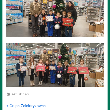
Aktualności
P
Nawigacja
Grupa Zelektryzowani