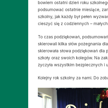
bowiem ostatni dzień roku szkolneg
podsumować ostatnie miesiące, zam
szkolny, jak każdy był pełen wyzwa
cieszyć się z codziennych – małyc
To czas podziękowań, podsumowań i
skierowali kilka słów pożegnania d
skierowała słowa podziękowań dla p
szkoły oraz swoich kolegów. Na za
życzyła wszystkim bezpiecznych i 
Kolejny rok szkolny za nami. Do zo