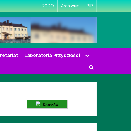
RODO
Archiwum
BIP
Toggle
retariat
Laboratoria Przyszłości
sub-
menu
Toggle
search
form
Korczów