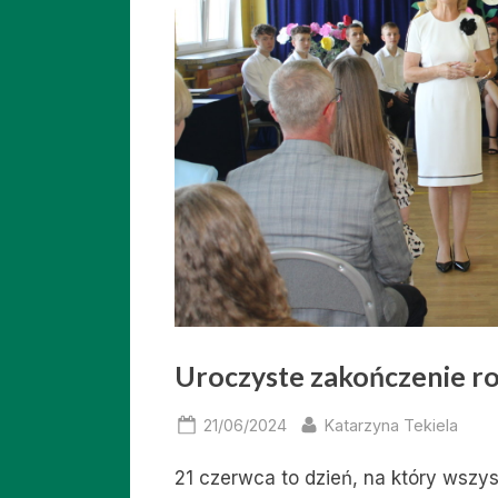
Uroczyste zakończenie r
Posted
By
21/06/2024
Katarzyna Tekiela
on
21 czerwca to dzień, na który wszys