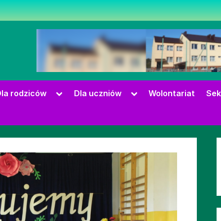
zowie
Toggle
Toggle
la rodziców
Dla uczniów
Wolontariat
Sek
sub-
sub-
menu
menu
Toggle
sub-
menu