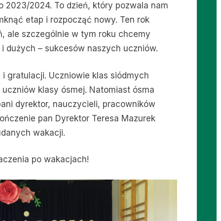
o 2023/2024. To dzień, który pozwala nam
knąć etap i rozpocząć nowy. Ten rok
ń, ale szczególnie w tym roku chcemy
h i dużych – sukcesów naszych uczniów.
 gratulacji. Uczniowie klas siódmych
la uczniów klasy ósmej. Natomiast ósma
ani dyrektor, nauczycieli, pracowników
kończenie pan Dyrektor Teresa Mazurek
udanych wakacji.
baczenia po wakacjach!