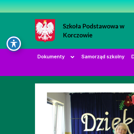
Skip
to
content
Szkoła Podstawowa w
Korczowie
Strona Szkoły Podstawowej w Korc
Toggle
Dokumenty
Samorząd szkolny
D
sub-
menu