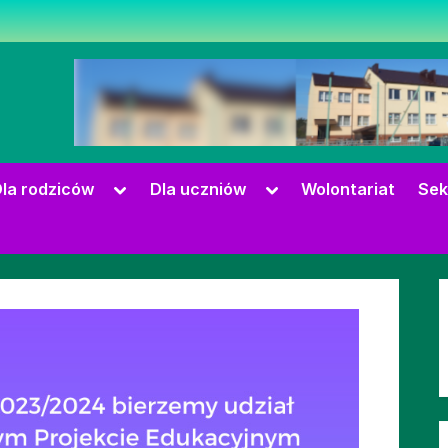
zowie
Toggle
Toggle
la rodziców
Dla uczniów
Wolontariat
Sek
sub-
sub-
menu
menu
Toggle
sub-
menu