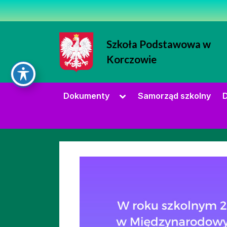
Skip
to
content
Szkoła Podstawowa w
Korczowie
Strona Szkoły Podstawowej w Korc
Toggle
Dokumenty
Samorząd szkolny
D
sub-
menu