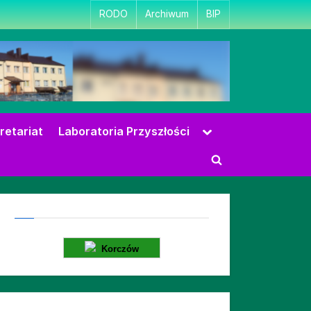
RODO
Archiwum
BIP
Toggle
retariat
Laboratoria Przyszłości
sub-
menu
Toggle
search
form
Korczów