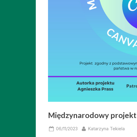
Międzynarodowy projekt
Posted
By
06/11/2023
Katarzyna Tekiela
on