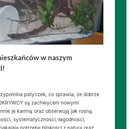
ieszkańców w naszym
I!
przypomina patyczek, co sprawia, że dobrze
ALI ODKRYWCY są zachwyceni nowymi
nnie je karmią oraz obserwują jak rosną.
ności, systematyczności, łagodności,
akajają potrzebę bliskości z naturą oraz