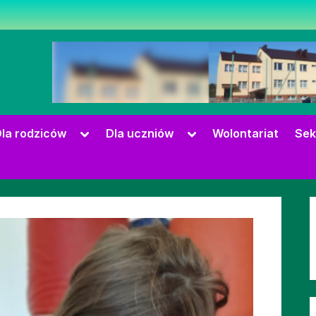
zowie
Toggle
Toggle
la rodziców
Dla uczniów
Wolontariat
Sek
sub-
sub-
menu
menu
Toggle
sub-
menu