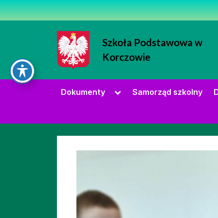
Skip
to
content
Szkoła Podstawowa w
Korczowie
Strona Szkoły Podstawowej w Korc
Toggle
Dokumenty
Samorząd szkolny
D
sub-
menu