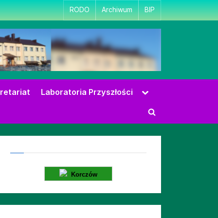
RODO
Archiwum
BIP
Toggle
retariat
Laboratoria Przyszłości
sub-
menu
Toggle
search
form
Korczów