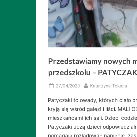
Przedstawiamy nowych m
przedszkolu – PATYCZAK
Posted
By
27/04/2023
Katarzyna Tekiela
on
Patyczaki to owady, których ciało 
kryją się wśród gałęzi i liści. M
mieszkańcami ich sali. Dzieci codzie
Patyczaki uczą dzieci odpowiedzial
pomagają rozładować napięcie, zasp