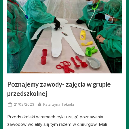
Poznajemy zawody- zajęcia w grupie
przedszkolnej
Posted
By
21/02/2023
Katarzyna Tekiela
on
Przedszkolaki w ramach cyklu zajęć poznawania
zawodów wcieliły się tym razem w chirurgów. Mali