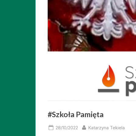
#Szkoła Pamięta
Posted
By
28/10/2022
Katarzyna Tekiela
on