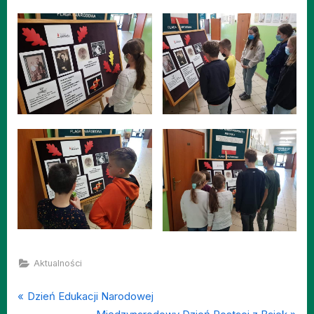
Aktualności
P
Nawigacja
Dzień Edukacji Narodowej
r
N