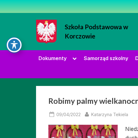
Skip
to
content
Szkoła Podstawowa w
Korczowie
Strona Szkoły Podstawowej w Korc
Toggle
Dokumenty
Samorząd szkolny
D
sub-
menu
Robimy palmy wielkanocn
Posted
By
09/04/2022
Katarzyna Tekiela
on
Nied