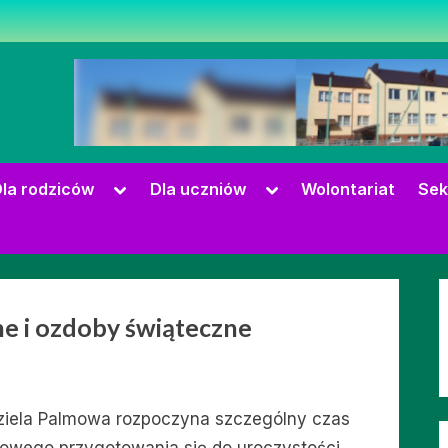
zowie
Toggle
Toggle
la rodziców
Dla uczniów
Wolontariat
Sek
sub-
sub-
menu
menu
Toggle
sub-
e i ozdoby świąteczne
menu
ziela Palmowa rozpoczyna szczególny czas