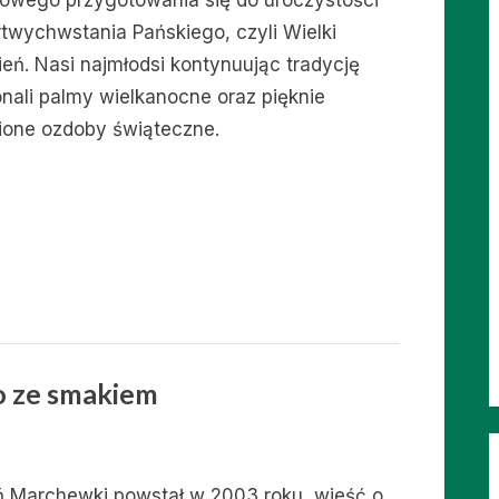
owego przygotowania się do uroczystości
twychwstania Pańskiego, czyli Wielki
ień. Nasi najmłodsi kontynuując tradycję
nali palmy wielkanocne oraz pięknie
ione ozdoby świąteczne.
o ze smakiem
ń Marchewki powstał w 2003 roku, wieść o