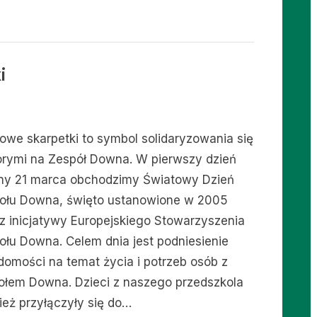
czyli
radosna
akcja
na
początku
wiosny”
i
rowe skarpetki to symbol solidaryzowania się
orymi na Zespół Downa. W pierwszy dzień
ny 21 marca obchodzimy Światowy Dzień
ołu Downa, święto ustanowione w 2005
 z inicjatywy Europejskiego Stowarzyszenia
ołu Downa. Celem dnia jest podniesienie
domości na temat życia i potrzeb osób z
ołem Downa. Dzieci z naszego przedszkola
ież przyłączyły się do…