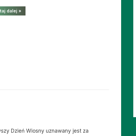
“Dzień
taj dalej
»
kolorowej
skarpetki”
wszy Dzień Wiosny uznawany jest za