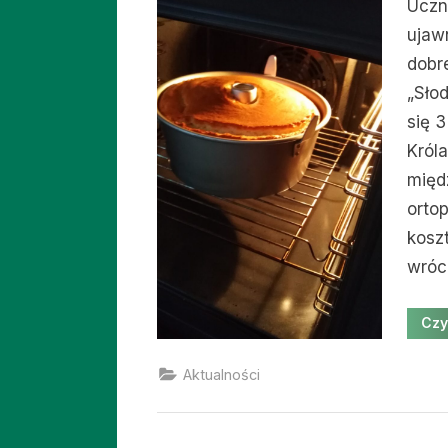
Uczn
ujawn
dobr
„Sło
się 3
Król
międ
orto
kosz
wróc
Czy
Aktualności