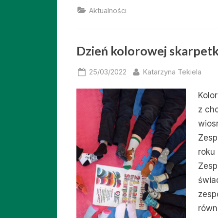
Aktualności
Dzień kolorowej skarpetk
Posted
By
25/03/2022
Katarzyna Tekiela
on
Kolo
z ch
wios
Zesp
roku
Zesp
świa
zesp
równ