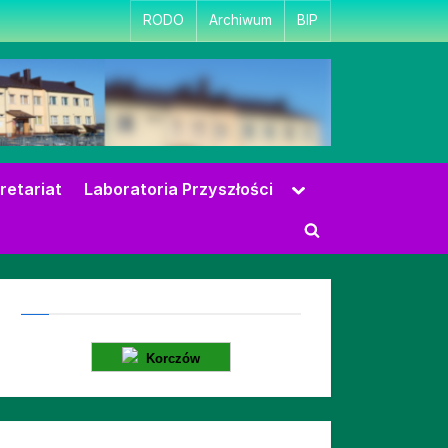
RODO
Archiwum
BIP
Toggle
retariat
Laboratoria Przyszłości
sub-
menu
Toggle
search
form
Korczów