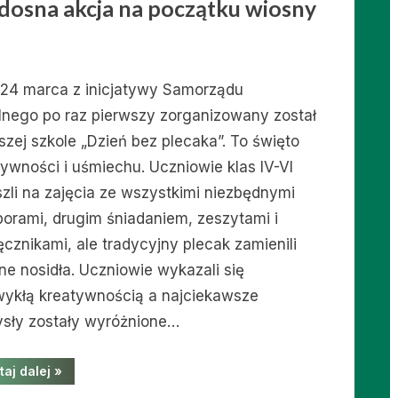
adosna akcja na początku wiosny
 24 marca z inicjatywy Samorządu
lnego po raz pierwszy zorganizowany został
szej szkole „Dzień bez plecaka”. To święto
tywności i uśmiechu. Uczniowie klas IV-VI
szli na zajęcia ze wszystkimi niezbędnymi
borami, drugim śniadaniem, zeszytami i
ęcznikami, ale tradycyjny plecak zamienili
ne nosidła. Uczniowie wykazali się
wykłą kreatywnością a najciekawsze
sły zostały wyróżnione…
“Dzień
taj dalej
»
bez
plecaka