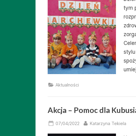
tym 
rozpr
zdro
zorg
Cele
styl
spoż
umie
Aktualności
Akcja – Pomoc dla Kubusi
Posted
By
07/04/2022
Katarzyna Tekiela
on