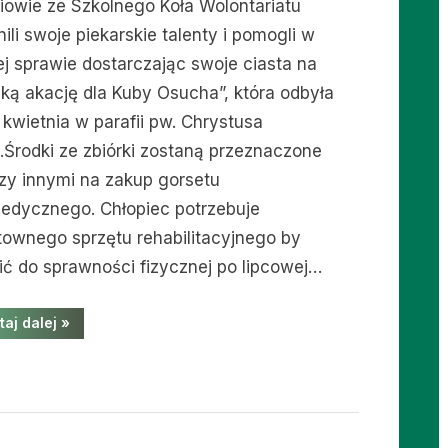
iowie ze Szkolnego Koła Wolontariatu
ili swoje piekarskie talenty i pomogli w
ej sprawie dostarczając swoje ciasta na
dką akację dla Kuby Osucha”, która odbyła
 kwietnia w parafii pw. Chrystusa
a.Środki ze zbiórki zostaną przeznaczone
zy innymi na zakup gorsetu
pedycznego. Chłopiec potrzebuje
townego sprzętu rehabilitacyjnego by
ić do sprawności fizycznej po lipcowej…
“Akcja
taj dalej
»
–
Pomoc
dla
Kubusia”